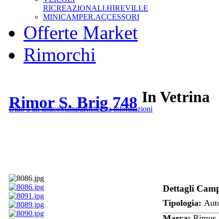
RICREAZIONALI.HIREVILLE
MINICAMPER.ACCESSORI
Offerte Market
Rimorchi
In Vetrina
Rimor S. Brig 748
Dillo a un amico
Stampa
Richiesta informazioni
Dettagli Cam
Tipologia:
Aut
Marca:
Rimor