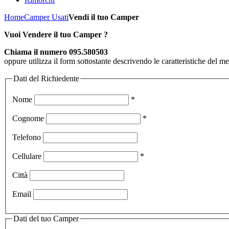
Home
Camper Usati
Vendi il tuo Camper
Vuoi Vendere il tuo Camper ?
Chiama il numero 095.580503
oppure utilizza il form sottostante descrivendo le caratteristiche del m
Dati del Richiedente
Nome
*
Cognome
*
Telefono
Cellulare
*
Città
Email
Dati del tuo Camper