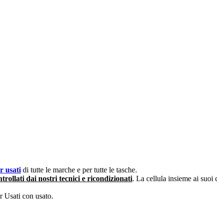
 usati
di tutte le marche e per tutte le tasche.
rollati dai nostri tecnici e ricondizionati
. La cellula insieme ai suoi
 Usati con usato.