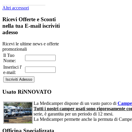
Altri accessori
Ricevi Offerte e Sconti
nella tua E-mail
iscriviti
adesso
Ricevi le ultime news e offerte
promozionali
Il Tuo
Nome:
Inserisci l'
e-mail:
Usato RiNNOVATO
La Medicamper dispone di un vasto parco di
Camper
Tutti i nostri camper usati sono rigorosamente cont
serie, è garantita per un periodo di 12 mesi.
La Medicamper permette anche la permuta di Camper
Officina Specializzata