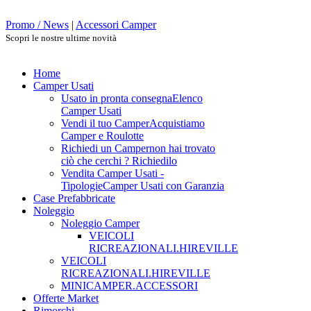
Promo / News
|
Accessori Camper
Scopri le nostre ultime novità
Home
Camper Usati
Usato in pronta consegna
Elenco
Camper Usati
Vendi il tuo Camper
Acquistiamo
Camper e Roulotte
Richiedi un Camper
non hai trovato
ciò che cerchi ? Richiedilo
Vendita Camper Usati -
Tipologie
Camper Usati con Garanzia
Case Prefabbricate
Noleggio
Noleggio Camper
VEICOLI
RICREAZIONALI.HIREVILLE
VEICOLI
RICREAZIONALI.HIREVILLE
MINICAMPER.ACCESSORI
Offerte Market
Rimorchi