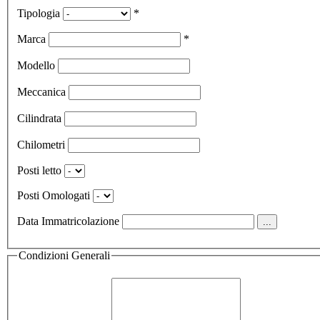
Tipologia
*
Marca
*
Modello
Meccanica
Cilindrata
Chilometri
Posti letto
Posti Omologati
Data Immatricolazione
...
Condizioni Generali