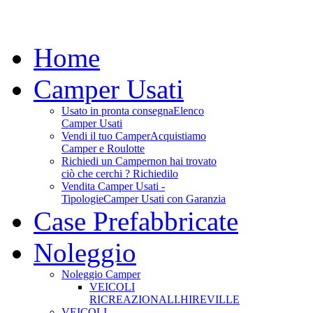
Home
Camper Usati
Usato in pronta consegna
Elenco
Camper Usati
Vendi il tuo Camper
Acquistiamo
Camper e Roulotte
Richiedi un Camper
non hai trovato
ciò che cerchi ? Richiedilo
Vendita Camper Usati -
Tipologie
Camper Usati con Garanzia
Case Prefabbricate
Noleggio
Noleggio Camper
VEICOLI
RICREAZIONALI.HIREVILLE
VEICOLI