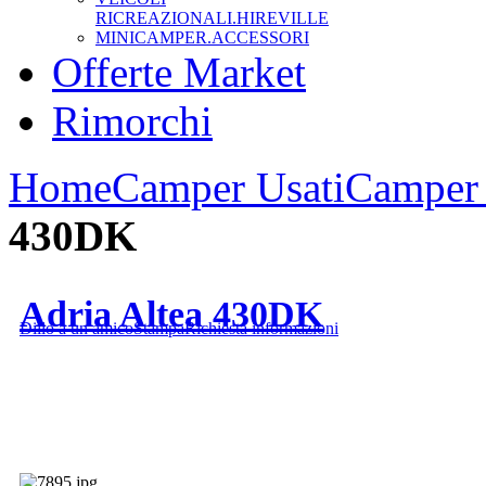
RICREAZIONALI.HIREVILLE
MINICAMPER.ACCESSORI
Offerte Market
Rimorchi
Home
Camper Usati
Camper 
430DK
Adria Altea 430DK
Dillo a un amico
Stampa
Richiesta informazioni