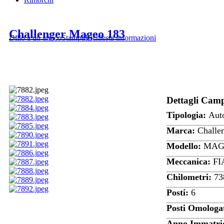
Challenger Mageo 183
Dillo a un amico
Stampa
Richiesta informazioni
Dettagli Cam
Tipologia:
Aut
Marca:
Challe
Modello:
MAG
Meccanica:
FI
Chilometri:
73
Posti:
6
Posti Omologa
Anno Immatric