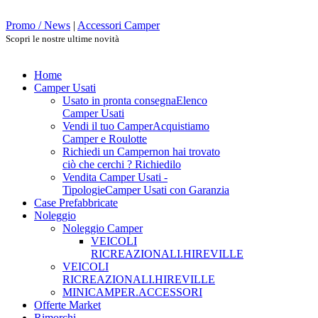
Promo / News
|
Accessori Camper
Scopri le nostre ultime novità
Home
Camper Usati
Usato in pronta consegna
Elenco
Camper Usati
Vendi il tuo Camper
Acquistiamo
Camper e Roulotte
Richiedi un Camper
non hai trovato
ciò che cerchi ? Richiedilo
Vendita Camper Usati -
Tipologie
Camper Usati con Garanzia
Case Prefabbricate
Noleggio
Noleggio Camper
VEICOLI
RICREAZIONALI.HIREVILLE
VEICOLI
RICREAZIONALI.HIREVILLE
MINICAMPER.ACCESSORI
Offerte Market
Rimorchi