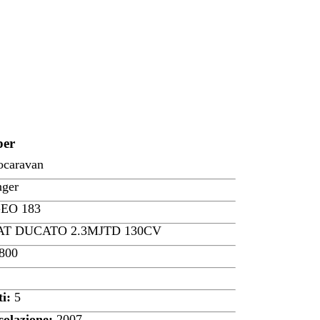
per
ocaravan
nger
EO 183
AT DUCATO 2.3MJTD 130CV
800
ti:
5
olazione:
2007