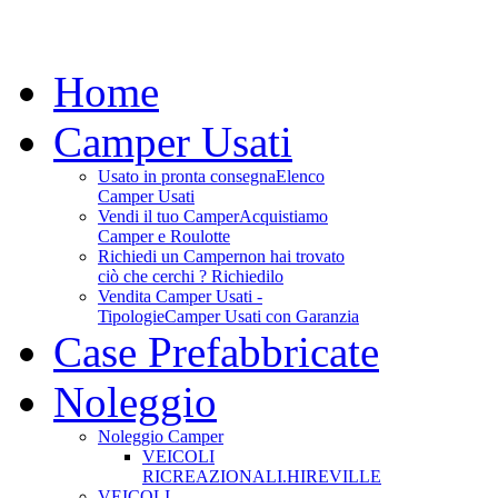
Home
Camper Usati
Usato in pronta consegna
Elenco
Camper Usati
Vendi il tuo Camper
Acquistiamo
Camper e Roulotte
Richiedi un Camper
non hai trovato
ciò che cerchi ? Richiedilo
Vendita Camper Usati -
Tipologie
Camper Usati con Garanzia
Case Prefabbricate
Noleggio
Noleggio Camper
VEICOLI
RICREAZIONALI.HIREVILLE
VEICOLI