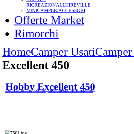
RICREAZIONALI.HIREVILLE
MINICAMPER.ACCESSORI
Offerte Market
Rimorchi
Home
Camper Usati
Camper 
Excellent 450
Hobby Excellent 450
Dillo a un amico
Stampa
Richiesta informazioni