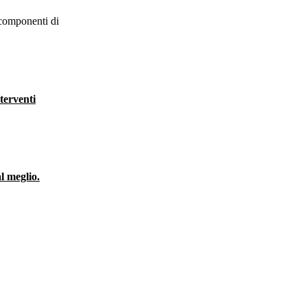
 componenti di
terventi
l meglio.