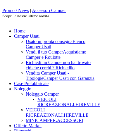
Promo / News
|
Accessori Camper
Scopri le nostre ultime novità
Home
Camper Usati
Usato in pronta consegna
Elenco
Camper Usati
Vendi il tuo Camper
Acquistiamo
Camper e Roulotte
Richiedi un Camper
non hai trovato
ciò che cerchi ? Richiedilo
Vendita Camper Usati -
Tipologie
Camper Usati con Garanzia
Case Prefabbricate
Noleggio
Noleggio Camper
VEICOLI
RICREAZIONALI.HIREVILLE
VEICOLI
RICREAZIONALI.HIREVILLE
MINICAMPER.ACCESSORI
Offerte Market
Rimorchi