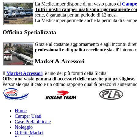
La Medicamper dispone di un vasto parco di
Camper
Tutti i nostri camper usati sono rigorosamente cont
serie, è garantita per un periodo di 12 mesi.
La Medicamper permette anche la permuta di Camper
Officina Specializzata
Grazie al costante aggiornamento e agli incontri dirett
professionali e di qualità eccellente
sia all' interno 
Market & Accessori
Il
Market Accessori
è uno dei più forniti della Sicilia.
Offre una vasta gamma di accessori delle marche più prestigiose, 
Personale qualificato e un ottimo rapporto qualità-prezzo vi aiuteranno 
Home
Camper Usati
Case Prefabbricate
Noleggio
Offerte Market