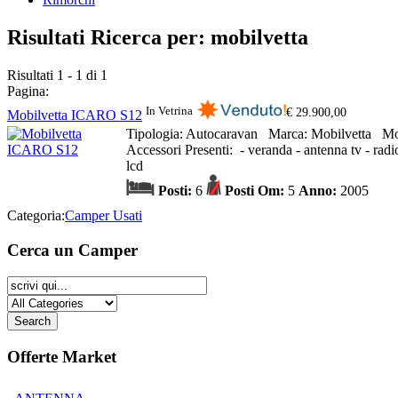
Risultati Ricerca per: mobilvetta
Risultati 1 - 1 di 1
Pagina:
In Vetrina
€ 29.900,00
Mobilvetta ICARO S12
Tipologia:
Autocaravan
Marca:
Mobilvetta
Mo
Accessori Presenti:
- veranda - antenna tv - radio
lcd
Posti:
6
Posti Om:
5
Anno:
2005
Categoria:
Camper Usati
Cerca un Camper
Offerte Market